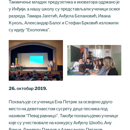
Такмичење младих предузетика и иноватора одржано је
у Инђији, а нашу школу су представљали ученици осмог
разреда. Тамара Јагетић, Анђела Белановић, Ивана
Kукољ, Александар Балог и Стефан Брковић изложили
су идеју “Екологика”.
26. октобар 2019.
Похваљује се ученица Ена Петрик за освојено друго
место на деветнаестом сусрету деце песника под
називом “Певај равницо”. Такође похваљујемо ученице
које су учествовале на конкурсу Анђелу Шкобо, Ану
Винце, Данијелу Павлов и Александру Петаков.