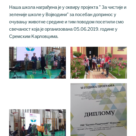
Наша школа награђена је у оквиру пројекта ” За чистије и
зеленије школе у Војводини” за посебан допринос у
очувању животне средине и тим поводом посетили смо
свечаност која је организована 05.06.2019. године у
Сремским Kарловцима.