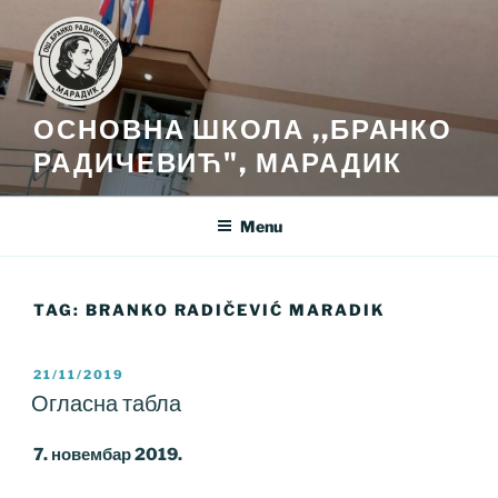
Skip
to
content
ОСНОВНА ШКОЛА ,,БРАНКО
РАДИЧЕВИЋ", МАРАДИК
Menu
TAG:
BRANKO RADIČEVIĆ MARADIK
POSTED
21/11/2019
ON
Огласна табла
7. новембар 2019.