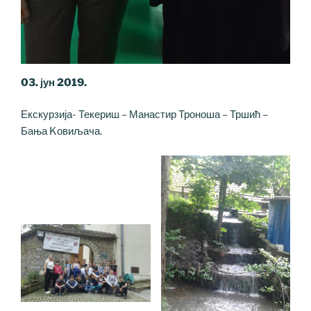
03. јун 2019.
Екскурзија- Текериш – Манастир Троноша – Тршић –
Бања Kовиљача.