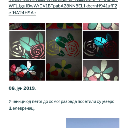
WFj_iguJBwWrGV1BTpabA28NN8EL1kbcrnH941ufF2
efHA24H9Ac
08. јун 2019.
Ученици од петог до осмог разреда посетили су језеро
Шелевренац.