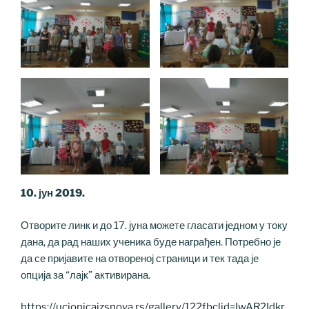
10. јун 2019.
Отворите линк и до 17. јуна можете гласати једном у току
дана, да рад наших ученика буде награђен. Потребно је
да се пријавите на отвореној страници и тек тада је
опција за “лајк” активирана.
https://ucionicaizsnova.rs/gallery/122fbclid=IwAR2Idkr